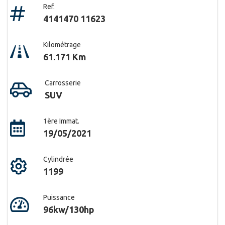
Ref.
4141470 11623
Kilométrage
61.171 Km
Carrosserie
SUV
1ère Immat.
19/05/2021
Cylindrée
1199
Puissance
96kw/130hp