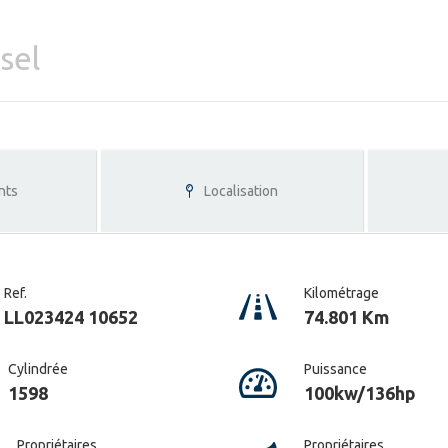
sel
nts
Localisation
Ref.
Kilométrage
LL023424 10652
74.801 Km
Cylindrée
Puissance
1598
100kw/136hp
Propriétaires
Propriétaires