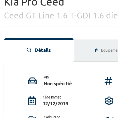
Kia Pro Ceed
Ceed GT Line 1.6 T-GDI 1.6 die
Détails
Equipeme
VIN
Non spécifié
1ère Immat.
12/12/2019
Carburant