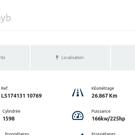
hyb
nts
Localisation
Ref.
Kilométrage
LS174131 10769
26.867 Km
Cylindrée
Puissance
1598
166kw/225hp
Propriétaires
Propriétaires