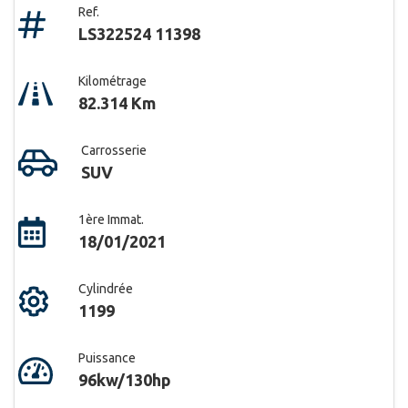
Ref.
LS322524 11398
Kilométrage
82.314 Km
Carrosserie
SUV
1ère Immat.
18/01/2021
Cylindrée
1199
Puissance
96kw/130hp