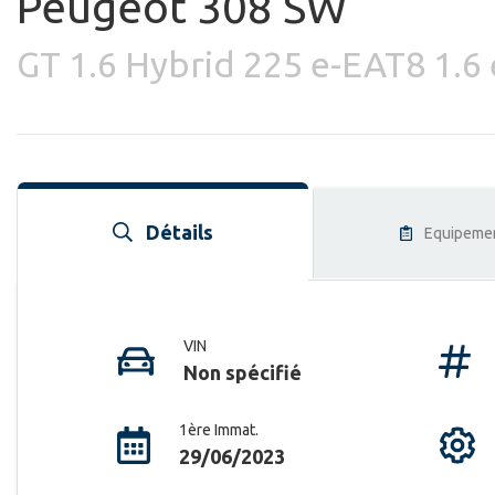
Peugeot 308 SW
GT 1.6 Hybrid 225 e-EAT8 1.6 
Détails
Equipeme
VIN
Non spécifié
1ère Immat.
29/06/2023