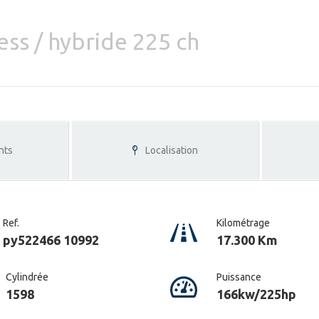
ess / hybride 225 ch
nts
Localisation
Ref.
Kilométrage
py522466 10992
17.300 Km
Cylindrée
Puissance
1598
166kw/225hp